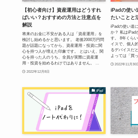
【初心者向け】資産運用はどうすれ
iPadの使
ばいい？おすすめの方法と注意点を
たいことと
解説
iPadの使い
か？ 私はiP
将来のお金に不安がある人は「資産運用」を
す。 8年くら
検討し始めるかと思います。 老後2000万円問
イスで、個人
題が話題になってから、資産運用・投資に関
るデバイスだと
心を持つ人が増えた印象です。 とはいえ、関
よっては「買っ
心を持った人のうち、全員が実際に資産運
用・投資を始めるわけではありません。 ...
2022年11月30
2022年12月8日
iPad