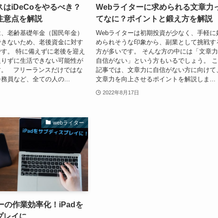
はiDeCoをやるべき？
Webライターに求められる文章力
注意点を解説
てなに？ポイントと鍛え方を解説
は、老齢基礎年金（国民年金）
Webライターは初期投資が少なく、手軽に
できないため、老後資金に対す
められそうな印象から、副業として挑戦す
す。 特に備えずに老後を迎え
方が多いです。 そんな方の中には「文章
足りずに生活できない可能性が
自信がない」という方もいるでしょう。 
す。 フリーランスだけではな
記事では、文章力に自信がない方に向けて
務員など、全ての人の...
文章力を向上させるポイントを解説しま...
2022年8月17日
webライター
ーの作業効率化！iPadを
プレイに