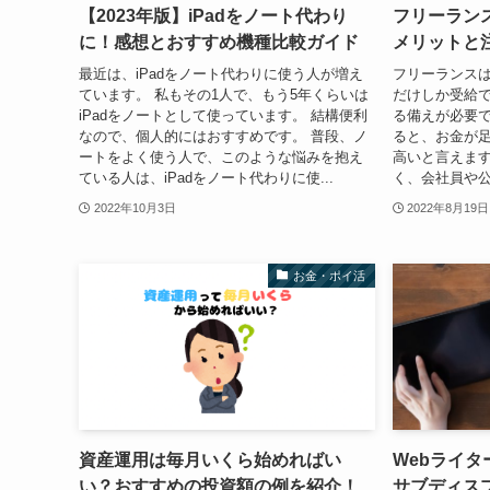
【2023年版】iPadをノート代わり
フリーランス
に！感想とおすすめ機種比較ガイド
メリットと
最近は、iPadをノート代わりに使う人が増え
フリーランス
ています。 私もその1人で、もう5年くらいは
だけしか受給
iPadをノートとして使っています。 結構便利
る備えが必要で
なので、個人的にはおすすめです。 普段、ノ
ると、お金が
ートをよく使う人で、このような悩みを抱え
高いと言えま
ている人は、iPadをノート代わりに使...
く、会社員や公
2022年10月3日
2022年8月19日
お金・ポイ活
資産運用は毎月いくら始めればい
Webライタ
い？おすすめの投資額の例を紹介！
サブディス