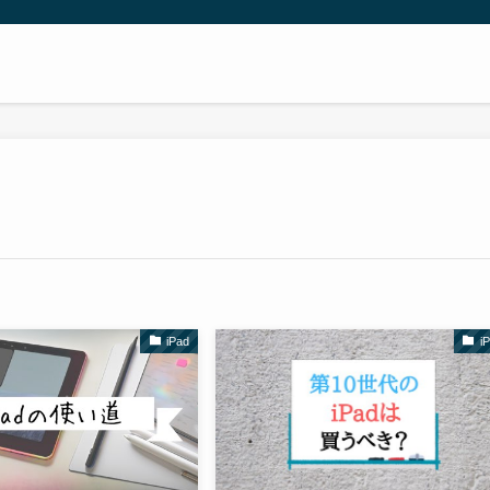
iPad
i