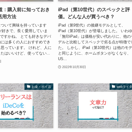
い道：購入前に知っておき
iPad（第10世代）のスペックと評
活用方法
価。どんな人が買うべき？
道について興味を持っています
iPad（第9世代）の後継モデルとして、
adが好きで、長く愛用していま
iPad（第10世代）が登場しました。 いわ
いですかね。 とても好きなデバ
「無印iPad」は価格が安い代わりに、他の
的には多くの人におすすめでき
デルと比較してスペックで劣る点が特徴で
思っています。 けれど、人に
た。 しかし、iPad（第10世代）は他のモ
たはいいけど、使ってない...
と同じように、ホームボタンがなくなり、
US...
日
2022年10月30日
お金・ポイ活
webライ